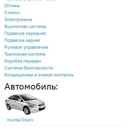
Оптика
Стекло
Электроника
Выхлопная система
Подвеска передняя
Подвеска задняя
Рулевое управление
Тормозная система
Коробка передач
Система безопасности
Кондиционер и климат контроль
Автомобиль:
Hyundai Solaris