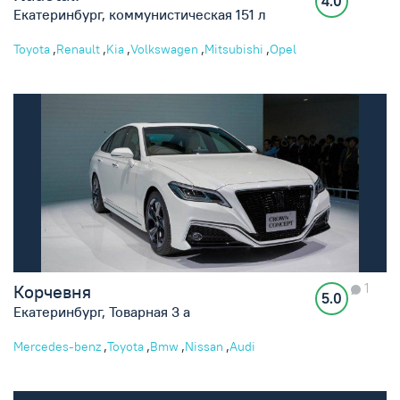
4.0
Екатеринбург, коммунистическая 151 л
,
,
,
,
,
Toyota
Renault
Kia
Volkswagen
Mitsubishi
Opel
1
Корчевня
5.0
Екатеринбург, Товарная 3 а
,
,
,
,
Mercedes-benz
Toyota
Bmw
Nissan
Audi