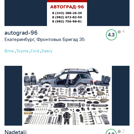
4
autograd-96
4.3
Екатеринбург, Фронтовых Бригад 35
,
,
,
Bmw
Toyota
Ford
Geely
2
Nadetali