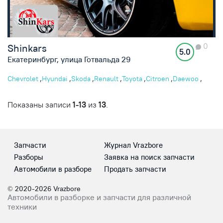
0
Shinkars
5.0
Екатеринбург, улица Готвальда 29
,
,
,
,
,
,
,
Chevrolet
Hyundai
Skoda
Renault
Toyota
Citroen
Daewoo
,
Mazda
Kia
Показаны записи
1-13
из
13
.
Запчасти
Журнал Vrazbore
Разборы
Заявка на поиск запчасти
Автомобили в разборе
Продать запчасти
© 2020-2026 Vrazbore
Автомобили в разборке и запчасти для различной
техники