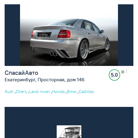
1
СпасайАвто
5.0
Екатеринбург, Просторная, дом 146
,
,
,
,
,
Audi
Chery
Land rover
Honda
Bmw
Cadillac