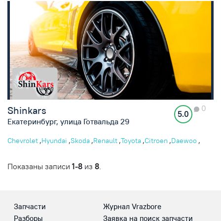
0
Shinkars
5.0
Екатеринбург, улица Готвальда 29
,
,
,
,
,
,
,
Chevrolet
Hyundai
Skoda
Renault
Toyota
Citroen
Daewoo
,
Mazda
Kia
Показаны записи
1-8
из
8
.
Запчасти
Журнал Vrazbore
Разборы
Заявка на поиск запчасти