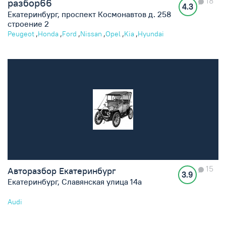
18
разбор66
4.3
Екатеринбург, проспект Космонавтов д. 258
строение 2
,
,
,
,
,
,
Peugeot
Honda
Ford
Nissan
Opel
Kia
Hyundai
15
Авторазбор Екатеринбург
3.9
Екатеринбург, Славянская улица 14а
Audi