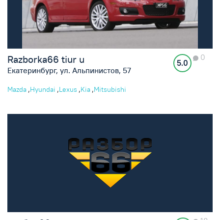
0
Razborka66 tiur u
5.0
Екатеринбург, ул. Альпинистов, 57
,
,
,
,
Mazda
Hyundai
Lexus
Kia
Mitsubishi