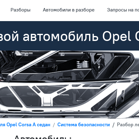
Разборы
Автомобили в разборе
Запросы на п
вой автомобиль Opel 
ля Opel Corsa A седан
Система безопасности
Разбор л
Автомобиль: