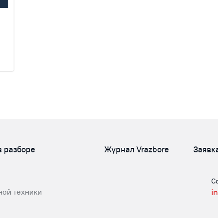
в разборе
Журнал Vrazbore
Заявк
С
ной техники
i