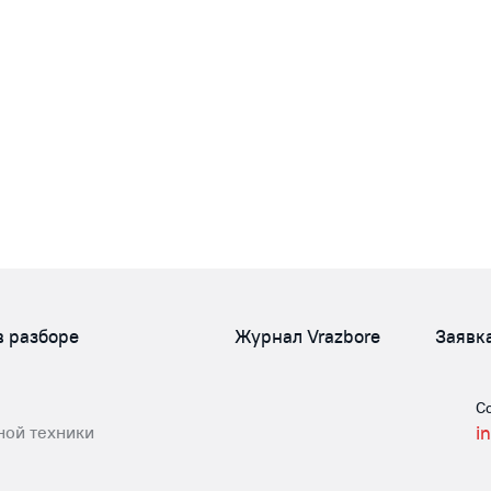
в разборе
Журнал Vrazbore
Заявк
С
ной техники
i