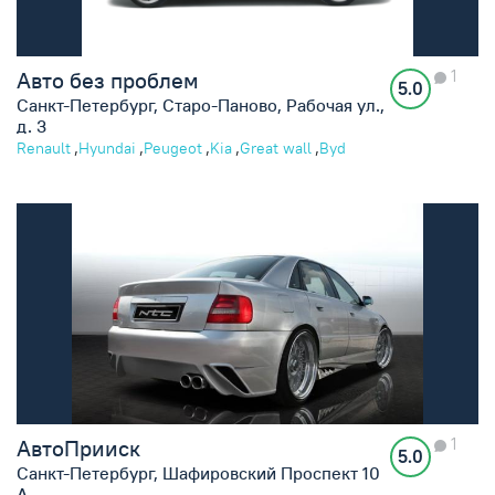
1
Авто без проблем
5.0
Санкт-Петербург, Старо-Паново, Рабочая ул.,
д. 3
,
,
,
,
,
Renault
Hyundai
Peugeot
Kia
Great wall
Byd
1
АвтоПрииск
5.0
Санкт-Петербург, Шафировский Проспект 10
А