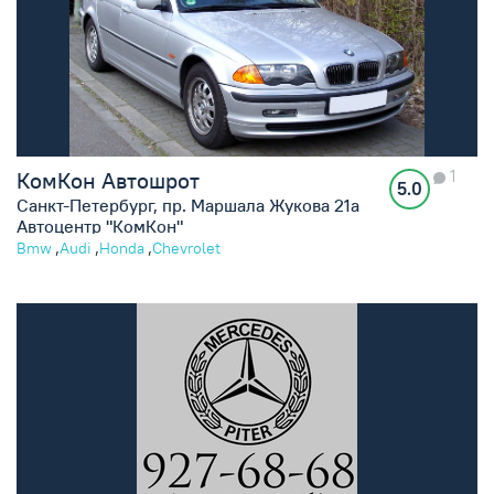
1
КомКон Автошрот
5.0
Санкт-Петербург, пр. Маршала Жукова 21а
Автоцентр "КомКон"
,
,
,
Bmw
Audi
Honda
Chevrolet