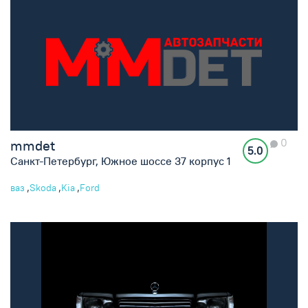
0
mmdet
5.0
Санкт-Петербург, Южное шоссе 37 корпус 1
,
,
,
ваз
Skoda
Kia
Ford