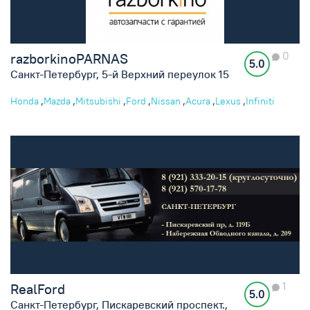
0
razborkinoPARNAS
5.0
Санкт-Петербург, 5-й Верхний переулок 15
,
,
,
,
,
,
,
Honda
Mazda
Mitsubishi
Ford
Nissan
Acura
Lexus
Infiniti
1
RealFord
5.0
Санкт-Петербург, Пискаревский проспект.,