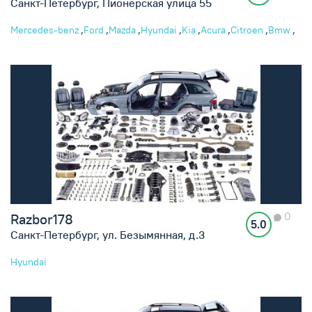
Санкт-Петербург, Пионерская улица 55
,
,
,
,
,
,
,
,
Mercedes-benz
Ford
Mazda
Hyundai
Kia
Acura
Citroen
Bmw
,
,
,
,
Jeep
Lexus
Audi
Honda
Land rover
0
Razbor178
5.0
Санкт-Петербург, ул. Безымянная, д.3
Hyundai