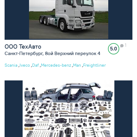
1
ООО ТехАвто
5.0
Санкт-Петербург, 8ой Верхний переулок 4
,
,
,
,
,
Scania
Iveco
Daf
Mercedes-benz
Man
Freightliner