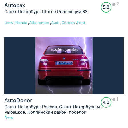
2
Autobax
5.0
Санкт-Петербург, Шоссе Революции 83
,
,
,
,
,
Bmw
Honda
Alfa romeo
Audi
Citroen
Ford
1
AutoDonor
4.0
Санкт-Петербург, Россия, Санкт-Петербург, м.
Рыбацкое, Колпинский район, посёлок
Петро-Славянка, дорога на Петро-Славянку, 2
Bmw