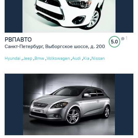
1
РВПАВТО
5.0
Санкт-Петербург, Выборгское шоссе, д. 200
,
,
,
,
,
,
Hyundai
Jeep
Bmw
Volkswagen
Audi
Kia
Nissan