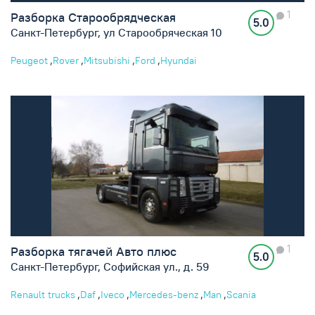
1
Разборка Старообрядческая
5.0
Санкт-Петербург, ул Старообряческая 10
,
,
,
,
Peugeot
Rover
Mitsubishi
Ford
Hyundai
1
Разборка тягачей Авто плюс
5.0
Санкт-Петербург, Софийская ул., д. 59
,
,
,
,
,
Renault trucks
Daf
Iveco
Mercedes-benz
Man
Scania