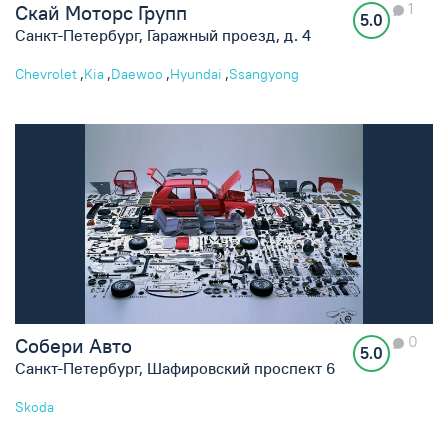
1
Скай Моторс Групп
5.0
Санкт-Петербург, Гаражный проезд, д. 4
,
,
,
,
Chevrolet
Kia
Daewoo
Hyundai
Ssangyong
0
Собери Авто
5.0
Санкт-Петербург, Шафировский проспект 6
Skoda