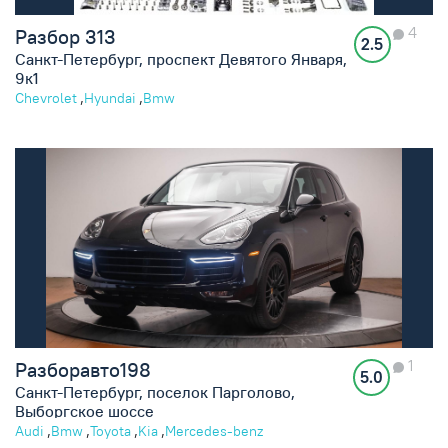
4
Разбор 313
2.5
Санкт-Петербург, проспект Девятого Января,
9к1
,
,
Chevrolet
Hyundai
Bmw
1
Разборавто198
5.0
Санкт-Петербург, поселок Парголово,
Выборгское шоссе
,
,
,
,
Audi
Bmw
Toyota
Kia
Mercedes-benz