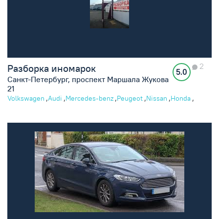
2
Разборка иномарок
5.0
Санкт-Петербург, проспект Маршала Жукова
21
,
,
,
,
,
,
Volkswagen
Audi
Mercedes-benz
Peugeot
Nissan
Honda
,
,
,
,
,
Mazda
Ford
Citroen
Volvo
Chevrolet
Fiat