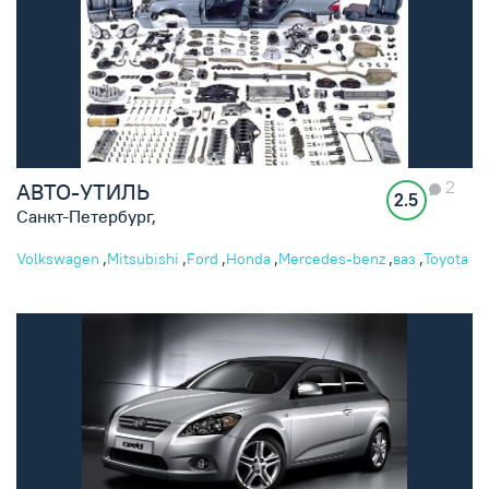
2
АВТО-УТИЛЬ
2.5
Санкт-Петербург,
,
,
,
,
,
,
Volkswagen
Mitsubishi
Ford
Honda
Mercedes-benz
ваз
Toyota
,
,
,
,
,
,
,
Daewoo
Nissan
Opel
Alfa romeo
Iran khodro
Audi
Hyundai