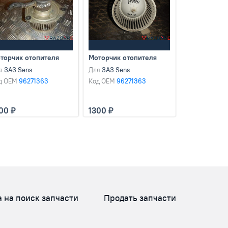
торчик отопителя
Моторчик отопителя
я
ЗАЗ Sens
Для
ЗАЗ Sens
д OEM
96271363
Код OEM
96271363
300
1300
а на поиск запчасти
Продать запчасти