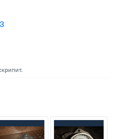
63
скрипит.