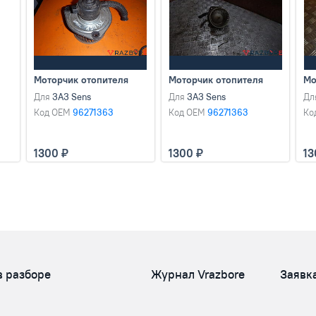
Моторчик отопителя
Моторчик отопителя
Мо
Для
ЗАЗ Sens
Для
ЗАЗ Sens
Дл
Код OEM
96271363
Код OEM
96271363
Ко
1300
1300
1
в разборе
Журнал Vrazbore
Заявк