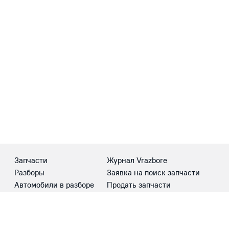
2590
2590
Ремень безопасности
Ремень безопасно
Для
Chevrolet Orlando
Для
Chevrolet Orland
Код OEM
13365261
Код OEM
13365261
1300
1300
Запчасти
Журнал Vrazbore
Разборы
Заявка на поиск запчасти
Автомобили в разборе
Продать запчасти
© 2020-2026 Vrazbore
Автомобили в разборке и запчасти для различной
техники