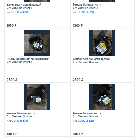
10360
5000
Вакуумный усили
Стабилизатор передний
Для
Chevrolet Orlando
Для
Chevrolet Orland
Код OEM
13351249
Код OEM
13340793
3250
5000
Дросельная засло
Опора двигателя правая