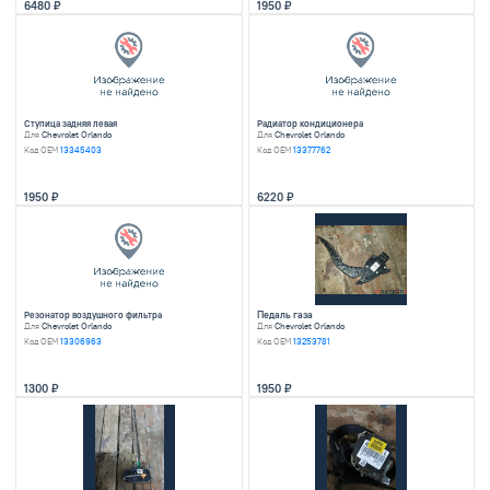
Коллектор впускной
Панель переднего 
Для
Chevrolet Orlando
Для
Chevrolet Orland
Код OEM
55571535
Код OEM
96895676
6480
2000
Привод передний правый
Трапеция стеклооч
Для
Chevrolet Orlando
Для
Chevrolet Orland
Код OEM
13386320
Код OEM
95910182