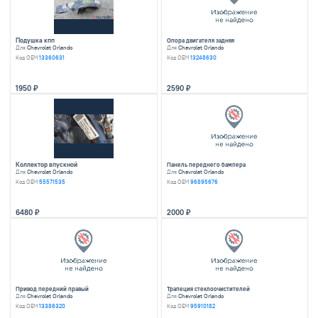
Код OEM
95017304
Код OEM
13583479
1950
2470
Фонарь
Тормозной диск
Для
Chevrolet Orlando
Для
Chevrolet Orland
Код OEM
96836616
Код OEM
13502052
5180
790