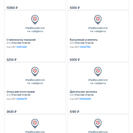
Стойка подвески передняя правая
Бачок омывателя
Для
Chevrolet Orlando
Для
Chevrolet Orland
Код OEM
13333964
Код OEM
13260590
5830
1700
Блок abs
Суппорт передний левый
Для
Chevrolet Orlando
Для
Chevrolet Orland
Код OEM
13397617
1900
9070