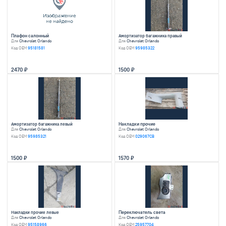
Ступица задняя левая
Радиатор кондицио
Для
Chevrolet Orlando
Для
Chevrolet Orland
Код OEM
13345403
Код OEM
13377762
1950
6220
Педаль газа
Резонатор воздушного фильтра
Для
Chevrolet Orlando
Для
Chevrolet Orland
Код OEM
13306963
Код OEM
13253781
1300
1950