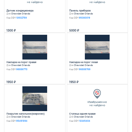
Воздуховод радиатора
Подушка кпп
Для
Chevrolet Orlando
Для
Chevrolet Orland
Код OEM
95233976
Код OEM
13287954
990
2590
Подушка кпп
Опора двигателя за
Для
Chevrolet Orlando
Для
Chevrolet Orland
Код OEM
13360631
Код OEM
13248630
1950
2590