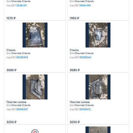
Накладка на порог правая
Накладка на порог 
Для
Chevrolet Orlando
Для
Chevrolet Orland
Код OEM
96886770
Код OEM
96886769
1950
1950
Покрытие напольное(ковролин)
Ступица задняя пра
Для
Chevrolet Orlando
Для
Chevrolet Orland
Код OEM
95491894
Код OEM
13345404
6480
1950