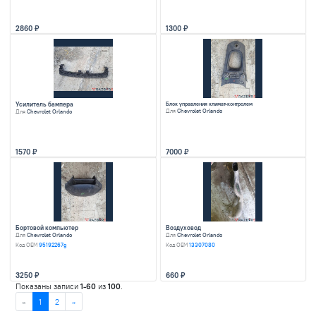
Ремень безопасно
Замок двери задний правый
Для
Chevrolet Orlando
Для
Chevrolet Orland
Код OEM
13579566
Код OEM
13365261
1950
1300
Ремень безопасности передний правый
Ремень безопаснос
Для
Chevrolet Orlando
Для
Chevrolet Orland