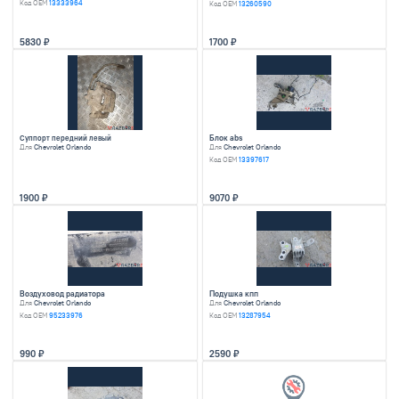
23000
15540
Механизм стеклоочист
Тормозной диск задний
Для
Chevrolet Orland
Для
Chevrolet Orlando
Код OEM
96830410
790
3150
Усилитель бампера
Ступица передняя
Для
Chevrolet Orlando
Для
Chevrolet Orland