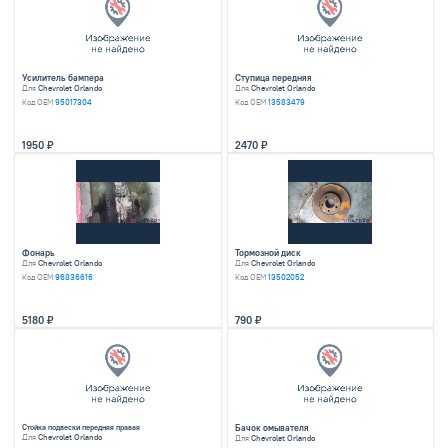
Orlando
100 объявлений
Найти запчасти
Дверь задняя левая
Подрамник передн
Для
Chevrolet Orlando
Для
Chevrolet Orland
Код OEM
13327078