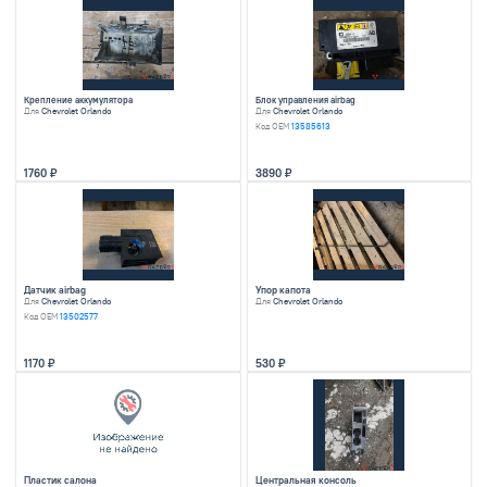
Для
Chevrolet Orlando
Для
Chevrolet Orland
Код OEM
13248475
Код OEM
55562380
3630
5180
Датчик кондиционера
Панель приборов
Для
Chevrolet Orlando
Для
Chevrolet Orland
Код OEM
13502759
Код OEM
95080019
1300
5000