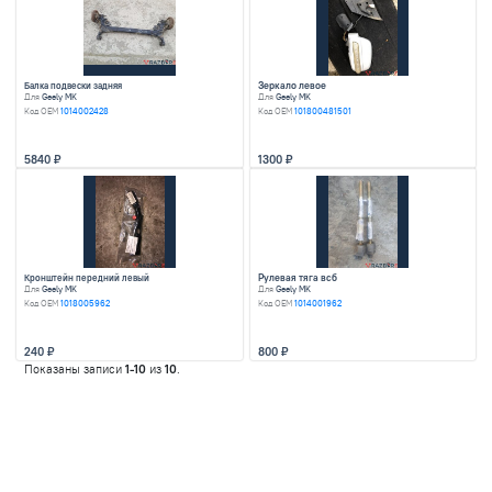
Стартер
Трубка кондицион
Для
Geely MK
Для
Geely MK
Код OEM
1017009661
3250
1700
Коллектор впускной
Кулак передний ле
Для
Geely MK
Для
Geely MK