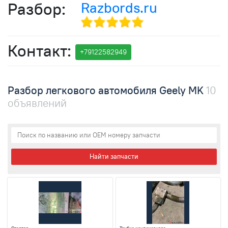
Разбор:
Razbords.ru
Контакт:
+791
2258
2949