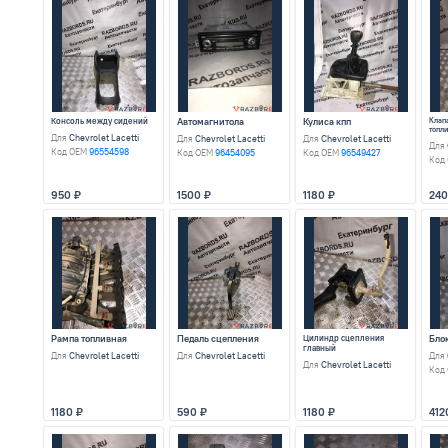
Радиатор кондиционера
Для
Chevrolet Lacetti
Код OEM
96484931
3770
Ремень безопасности задний
правый
Для
Chevrolet Lacetti
Код OEM
96616670
950