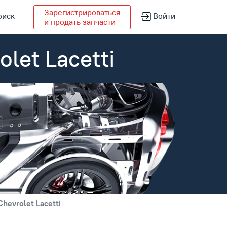
Зарегистрироваться
оиск
Войти
и продать запчасти
let Lacetti
hevrolet Lacetti