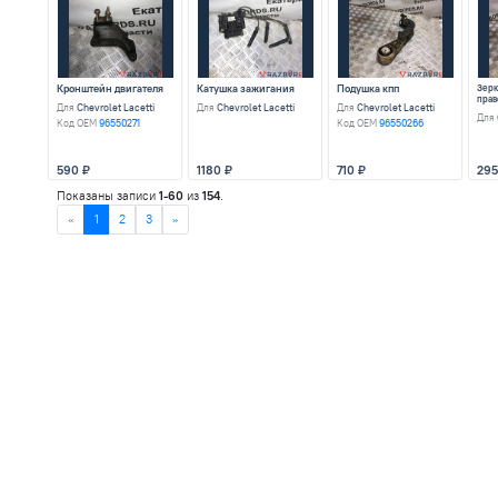
1180
Накладка декоративная
Для
Chevrolet Lacetti
Код OEM
96453707
590