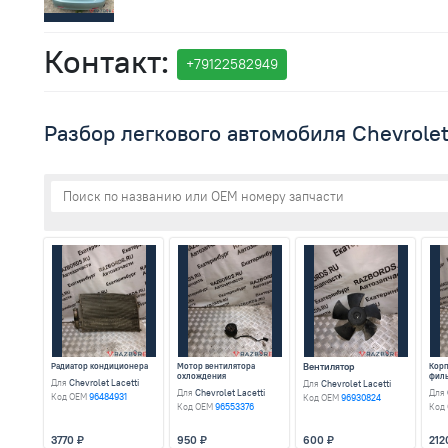
Контакт:
+791
2258
2949