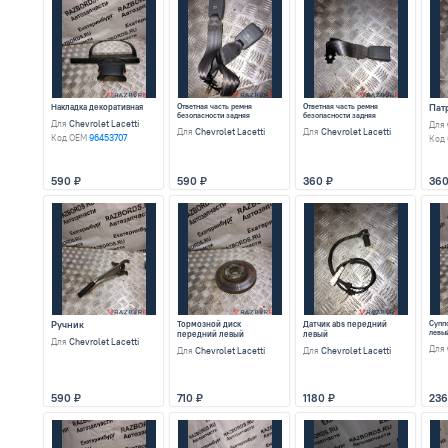
Кожух рулевой колонки
Для
Chevrolet Lacetti
Код OEM
96488819
480