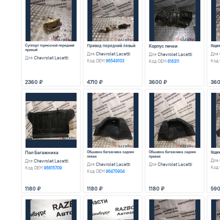
Консоль между сидений
Для
Chevrolet Lacetti
Код OEM
96554598
950
Рампа топливная
Для
Chevrolet Lacetti