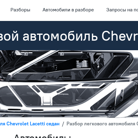
Разборы
Автомобили в разборе
Запросы на п
вой автомобиль Chevro
я Chevrolet Lacetti седан
Разбор легкового автомобиля C
Автомобиль: