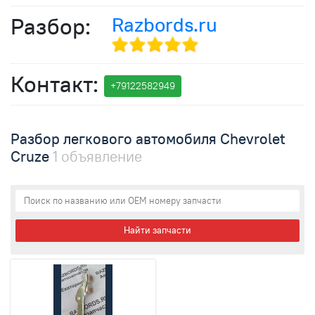
Разбор:
Razbords.ru
Контакт:
+791
2258
2949